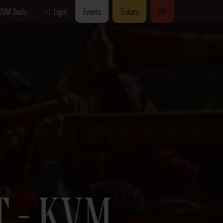
KVM Deals
Login
Events
Tickets
VIP
T – KVM