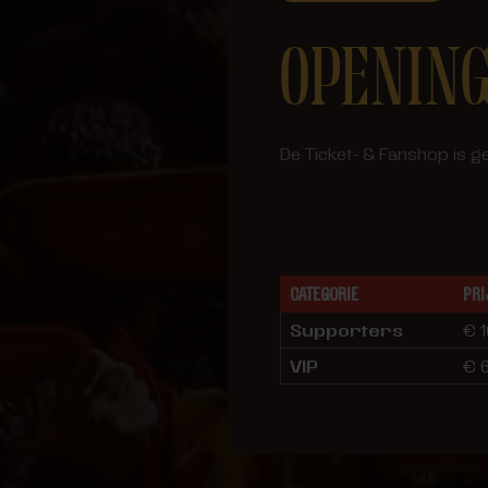
OPENING
De Ticket- & Fanshop is g
CATEGORIE
PRI
Supporters
€ 
VIP
€ 6