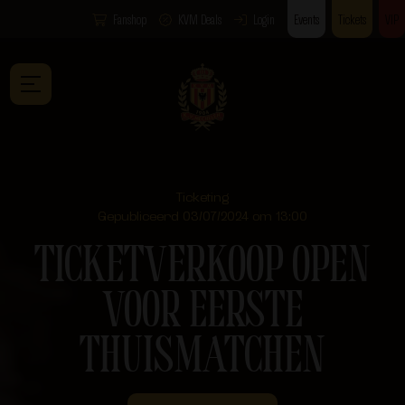
Fanshop
KVM Deals
Login
Events
Tickets
VIP
Ticketing
Gepubliceerd 03/07/2024 om 13:00
TICKETVERKOOP OPEN
VOOR EERSTE
THUISMATCHEN