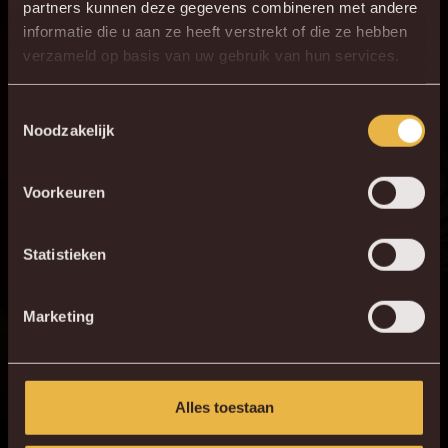
partners kunnen deze gegevens combineren met andere
informatie die u aan ze heeft verstrekt of die ze hebben
×
verzameld op basis van uw gebruik van hun services.
DE NIEUWE KVM APP
Download de gloednieuwe KVM App nu via je
Toestemmingsselectie
2 - 4
Noodzakelijk
favoriete app store!
Voorkeuren
KV MECHELEN APP
HERBELEEF DE MATCH
Statistieken
Marketing
Alles toestaan