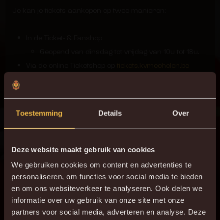
Je kan je tickets aankopen op twee manieren:
In de Ticket- & Fanshop
Geopend van dinsdag tot vrijdag van 10u tot 18u.
Via de online Ticketshop op
tickets.kvmechelen.be
KOOP JE TICKETS
Toestemming
Details
Over
Deze website maakt gebruik van cookies
We gebruiken cookies om content en advertenties te
personaliseren, om functies voor social media te bieden
en om ons websiteverkeer te analyseren. Ook delen we
Jupiler Pro League
informatie over uw gebruik van onze site met onze
ZATERDAG 03 AUGUSTUS 2024
partners voor social media, adverteren en analyse. Deze