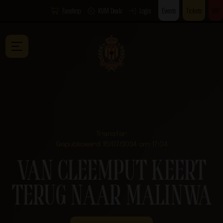
Fanshop
KVM Deals
Login
Events
Tickets
VIP
Transfer
Gepubliceerd 15/07/2024 om 17:04
VAN CLEEMPUT KEERT
TERUG NAAR MALINWA