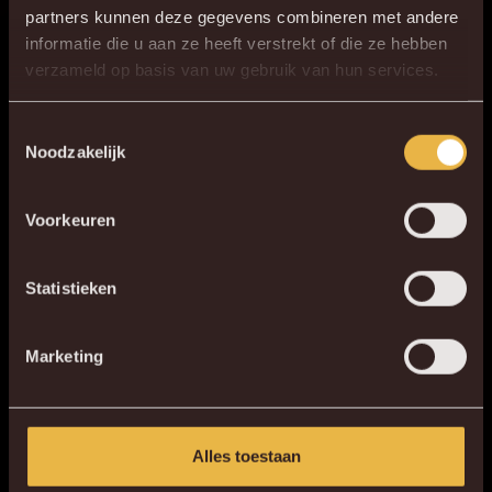
partners kunnen deze gegevens combineren met andere
informatie die u aan ze heeft verstrekt of die ze hebben
×
verzameld op basis van uw gebruik van hun services.
DE NIEUWE KVM APP
Download de gloednieuwe KVM App nu via je
Toestemmingsselectie
Noodzakelijk
favoriete app store!
Voorkeuren
KV MECHELEN APP
Jules in zijn eerste seizoen als speler van Malinwa.
Statistieken
Marketing
Alles toestaan