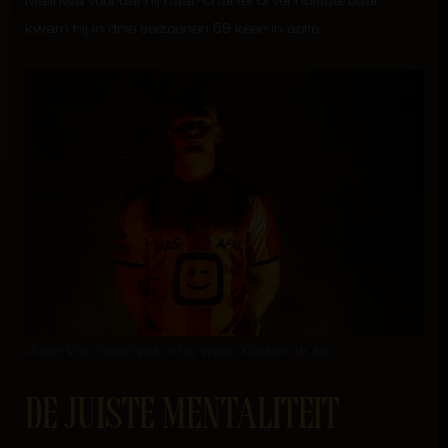
Malinwa voordat hij naar Charleroi verhuisde. Daar
kwam hij in drie seizoenen 59 keer in actie.
Jules Van Cleemput is blij weer Kakker te zijn.
DE JUISTE MENTALITEIT