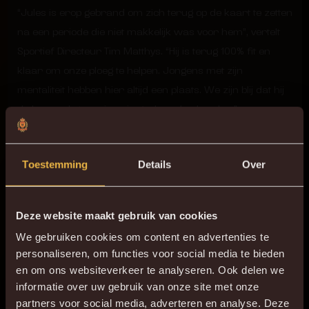
“Jules is erop gebrand om zich terug op de kaart te zetten
na een periode die niet makkelijk was voor hem”, vertelt
Sportief Directeur Tim Matthys. “Hij is terug 100% fit en
klaar om onze ploeg te helpen. Jongens met zijn
mentaliteit hebben hier altijd een plaats. We zijn blij dat hij
de komende twee jaar in geel-rood zal spelen.”
WELKOM TERUG
Toestemming
Details
Over
Een terugkeer naar Malinwa, daar hoort een foto uit de
oude doos bij.
Deze website maakt gebruik van cookies
We gebruiken cookies om content en advertenties te
Welkom terug, Jules!
personaliseren, om functies voor social media te bieden
en om ons websiteverkeer te analyseren. Ook delen we
informatie over uw gebruik van onze site met onze
partners voor social media, adverteren en analyse. Deze