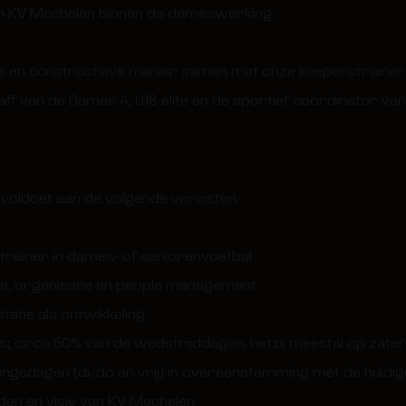
van KV Mechelen binnen de dameswerking.
ve en constructieve manier samen met onze keeperstrainer
ff van de Dames A, U18 elite en de sportief coördinator van
voldoet aan de volgende vereisten
trainer in dames- of seniorenvoetbal
ie, organisatie en people management
atie als ontwikkeling
ds; circa 50% van de wedstrijddagen, hetzij meestal op zate
ningsdagen (di, do en vrij) in overeenstemming met de huidi
den en visie van KV Mechelen