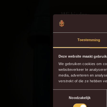
Wij bieden
Werken binnen de pr
Een forfaitaire verg
Een kledijpakket van
Toestemming
Mogelijkheid om mee
Doorgroeimogelijkhe
Deze website maakt gebruik
De mogelijkheid om de
We gebruiken cookies om cont
websiteverkeer te analyseren
Do
media, adverteren en analys
Klinkt dit als iets voor jou
verstrekt of die ze hebben v
Toestemmingsselectie
Noodzakelijk