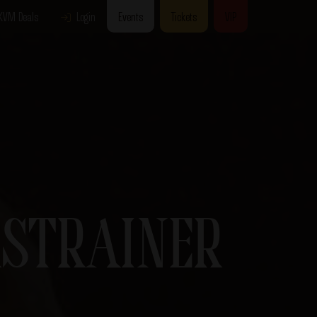
KVM Deals
Login
Events
Tickets
VIP
RSTRAINER