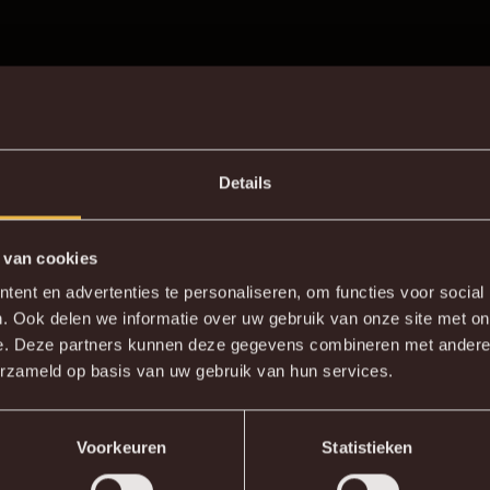
ofessionele structuur van KV Mechelen
oeding
 KV Mechelen
Details
 te bouwen aan een groeiend damesproject
den binnen de clubwerking
 van cookies
DE NIEUWE KVM APP
 wedstrijden bij te wonen van het eerste elftal.
ent en advertenties te personaliseren, om functies voor social
. Ook delen we informatie over uw gebruik van onze site met on
wnload de gloednieuwe KVM App nu via je favoriete app sto
e. Deze partners kunnen deze gegevens combineren met andere i
? Solliciteer nu!
erzameld op basis van uw gebruik van hun services.
KV MECHELEN APP
SOLLICITEER
Voorkeuren
Statistieken