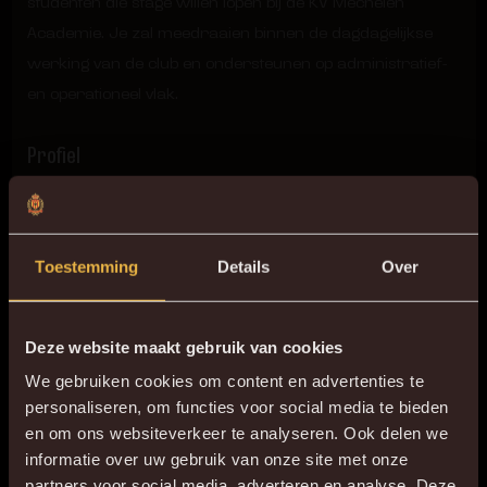
studenten die stage willen lopen bij de KV Mechelen
Academie. Je zal meedraaien binnen de dagdagelijkse
werking van de club en ondersteunen op administratief-
en operationeel vlak.
Profiel
Affiniteit met voetbal
Enthousiast, betrouwbaar en communicatief sterk
persoon
Toestemming
Details
Over
Ondersteunend binnen de departementen
Administratie – Operations – Marketing
Je werkt graag in team en bent makkelijk bereikbaar
Deze website maakt gebruik van cookies
Praktijkgerichte informatica kennis (Outlook, Word,
We gebruiken cookies om content en advertenties te
Excel, PowerPoint)
personaliseren, om functies voor social media te bieden
Je spreekt Nederlands – Frans en Engels zijn een
en om ons websiteverkeer te analyseren. Ook delen we
extra
informatie over uw gebruik van onze site met onze
partners voor social media, adverteren en analyse. Deze