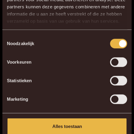
partners kunnen deze gegevens combineren met andere
Wij bieden
informatie die u aan ze heeft verstrekt of die ze hebben
Een uitdagende stage binnen een eliteclub met een
×
verzameld op basis van uw gebruik van hun services.
DE NIEUWE KVM APP
familiaal karakter
Een leuke werkplek
Download de gloednieuwe KVM App nu via je
Toestemmingsselectie
De mogelijkheid om de wedstrijden bij te wonen van
Noodzakelijk
favoriete app store!
het eerste elftal
Voorkeuren
KV MECHELEN APP
DOWNLOAD PDF
SOLLICITEER
Statistieken
Marketing
Alles toestaan