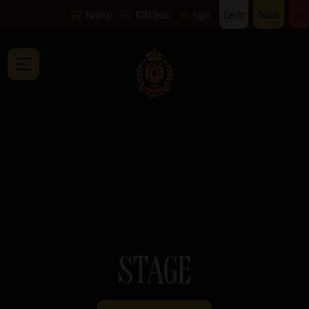
Fanshop
KVM Deals
Login
Events
Tickets
VIP
STAGE