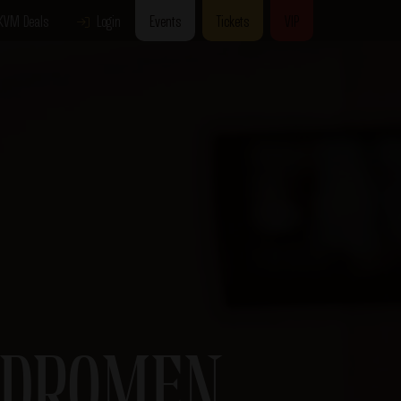
KVM Deals
Login
Events
Tickets
VIP
 DROMEN