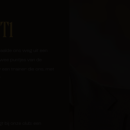
T1
haalde ons weg uit een
twee puntjes van de
een trainer die ons, met
”
t bij onze club: een