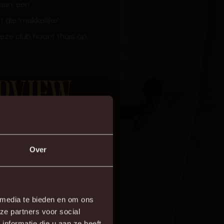
aan, een
 die ‘makkelijke’
eze club hoort thuis op
ERVIEW
uwd naar het volledige
Over
×
 media te bieden en om ons
ze partners voor social
re!
nformatie die u aan ze heeft