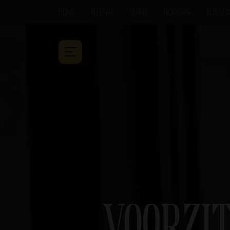
HOME
NIEUWS
TEAMS
TICKETING
BUSINES
VOORZI