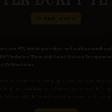
TERUG NAAR OVERZICHT
rview met RTV stelde voorzitter en hoofdaandeelhoud
 KV Mechelen. “Deze club hoort thuis op Europese vel
ij KV Mechelen.
 einde, de abonnementencampagne is van start gegaan, hoog 
n. Er ligt een visie klaar waar Malinwa op korte, middellang
 Malinwa blijft de familieclub bij uitstek, maar durft ook am