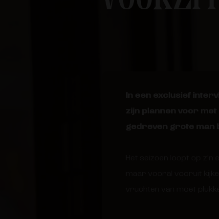
In een exclusief inte
zijn plannen voor met
gedreven grote man b
Het seizoen loopt op z’n
maar vooral vooruit kijke
vruchten van moet plukken.