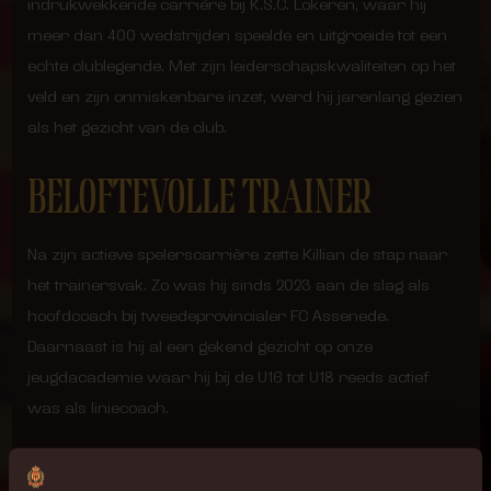
indrukwekkende carrière bij K.S.C. Lokeren, waar hij
meer dan 400 wedstrijden speelde en uitgroeide tot een
echte clublegende. Met zijn leiderschapskwaliteiten op het
veld en zijn onmiskenbare inzet, werd hij jarenlang gezien
als het gezicht van de club.
BELOFTEVOLLE TRAINER
Na zijn actieve spelerscarrière zette Killian de stap naar
het trainersvak. Zo was hij sinds 2023 aan de slag als
hoofdcoach bij tweedeprovincialer FC Assenede.
Daarnaast is hij al een gekend gezicht op onze
jeugdacademie waar hij bij de U16 tot U18 reeds actief
was als liniecoach.
“Met Overmeire aan het roer wil KV Mechelen de stappen