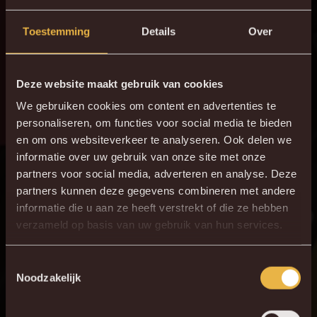
blijven zetten naar een meer doorgedreven opleiding van
jonge spelers die kunnen doorstromen naar het eerste
Toestemming
Details
Over
elftal”, aldus Tom Caluwé.
Deze website maakt gebruik van cookies
KV Mechelen bedankt Pieter-Jan Monteyne voor de
afgelopen twee seizoenen en wenst hem veel succes in
We gebruiken cookies om content en advertenties te
personaliseren, om functies voor social media te bieden
zijn verdere carrière. Tegelijkertijd kijkt de club met veel
en om ons websiteverkeer te analyseren. Ook delen we
vertrouwen uit naar de samenwerking met Killian
informatie over uw gebruik van onze site met onze
Overmeire.
partners voor social media, adverteren en analyse. Deze
partners kunnen deze gegevens combineren met andere
Welkom bij Malinwa, Killian!
informatie die u aan ze heeft verstrekt of die ze hebben
verzameld op basis van uw gebruik van hun services.
Toestemmingsselectie
Noodzakelijk