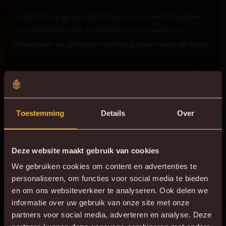
Nu kiest de jonge aanvaller bewust voor een terugkeer
naar Mechelen, met de ambitie om zich verder te
ontwikkelen en op termijn door te groeien naar de A-kern.
Tijdens de voorbereiding op het nieuwe seizoen sluit Mbasi
meteen aan bij de eerste ploeg, waar hij de kans krijgt om
zich te tonen aan de technische staf.
Toestemming
Details
Over
Deze website maakt gebruik van cookies
We gebruiken cookies om content en advertenties te
personaliseren, om functies voor social media te bieden
en om ons websiteverkeer te analyseren. Ook delen we
informatie over uw gebruik van onze site met onze
partners voor social media, adverteren en analyse. Deze