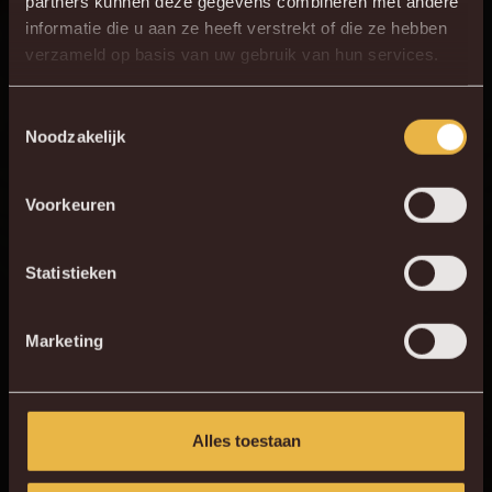
partners kunnen deze gegevens combineren met andere
informatie die u aan ze heeft verstrekt of die ze hebben
×
verzameld op basis van uw gebruik van hun services.
DE NIEUWE KVM APP
Download de gloednieuwe KVM App nu via je
Toestemmingsselectie
Noodzakelijk
favoriete app store!
Voorkeuren
KV MECHELEN APP
Statistieken
Marketing
Alles toestaan