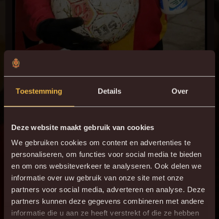
Toestemming
Details
Over
JONGE BELG MET DE JUISTE
MINDSET
Deze website maakt gebruik van cookies
We gebruiken cookies om content en advertenties te
Sportief directeur Caluwé reageert tevreden op de komst
personaliseren, om functies voor social media te bieden
van Corbanie:
en om ons websiteverkeer te analyseren. Ook delen we
informatie over uw gebruik van onze site met onze
partners voor social media, adverteren en analyse. Deze
“Kobe is een uitstekende versterking voor onze ploeg. Hij is
partners kunnen deze gegevens combineren met andere
een jonge Belg die al enkele minuten in onze competitie
informatie die u aan ze heeft verstrekt of die ze hebben
heeft gemaakt, en die ervaring is mooi meegenomen. Zijn