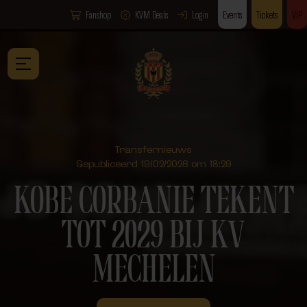
Fanshop
KVM Deals
Login
Events
Tickets
VIP
Transfernieuws
Gepubliceerd 19/02/2026 om 18:29
KOBE CORBANIE TEKENT
TOT 2029 BIJ KV
MECHELEN