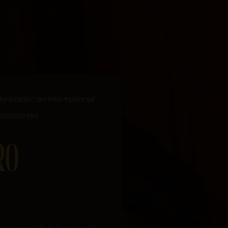
envelder en International
 seizoenen.
RO