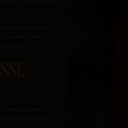
akte naar Club Brugge. Bij
.
ende. In twee seizoenen
e de aandacht trokken van
ro League.
ISSE
it-Rusland voor een EK-
 zijn contract in Mechelen