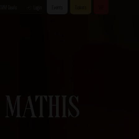
KVM Deals
Login
Events
Tickets
VIP
 MATHIS