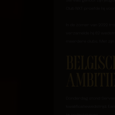
Servais genoot zijn jeugd
Club NXT proefde hij voor
In de zomer van 2022 trok
verzamelde hij 62 wedstri
meerdere clubs. Met zijn
BELGISC
AMBITI
Donderdag stond Servais 
kwalificatiewedstrijd. Ee
te ondertekenen.