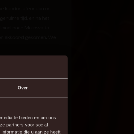
ier konden afronden en
eruime tijd, en na het
icieel naar Malinwa te
t een akkoord gekomen. We
Over
×
 media te bieden en om ons
ze partners voor social
re!
nformatie die u aan ze heeft