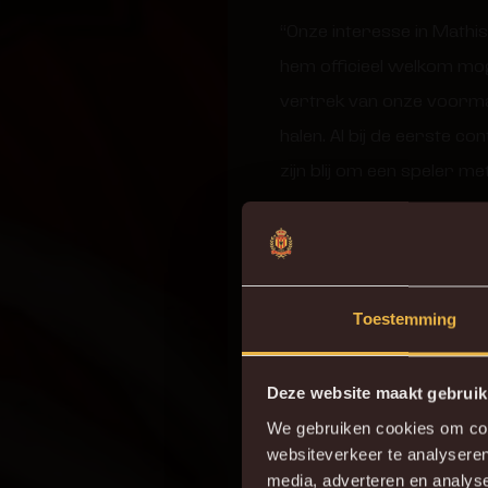
“Onze interesse in Mathi
hem officieel welkom mog
vertrek van onze voormali
halen. Al bij de eerste c
zijn blij om een speler me
Welkom ADK, Mathis!
Toestemming
Deze website maakt gebruik
We gebruiken cookies om cont
websiteverkeer te analyseren
Do
media, adverteren en analys