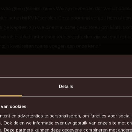
s was geen geheim meer. We zijn tevreden dat we dit doss
en heten bij KV Mechelen. Onze scouting volgde hem al een g
ge Kapitein zijn we direct in actie geschoten om Mathis off
ontacten bleek de interesse wederzijds, dus zijn we snel to
t zijn kwaliteiten toe te voegen aan onze kern.”
Details
 van cookies
DE NIEUWE KVM APP
ent en advertenties te personaliseren, om functies voor social
. Ook delen we informatie over uw gebruik van onze site met on
wnload de gloednieuwe KVM App nu via je favoriete app sto
e. Deze partners kunnen deze gegevens combineren met andere i