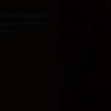
klinkt het enthousiast bij
an. Nu ik hier ben, wil ik
Sclessin.”