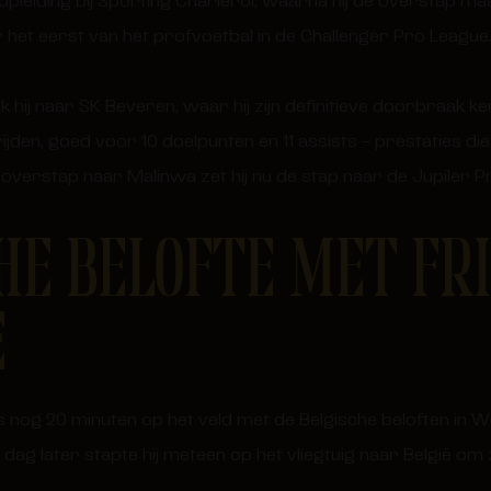
opleiding bij Sporting Charleroi, waarna hij de overstap ma
 het eerst van het profvoetbal in de Challenger Pro League
 hij naar SK Beveren, waar hij zijn definitieve doorbraak k
jden, goed voor 10 doelpunten en 11 assists – prestaties di
 overstap naar Malinwa zet hij nu de stap naar de Jupiler P
HE BELOFTE MET FR
E
nog 20 minuten op het veld met de Belgische beloften in W
n dag later stapte hij meteen op het vliegtuig naar België om