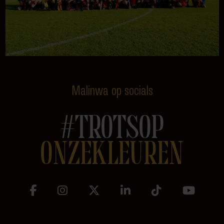
Malinwa op socials
#TROTSOP
ONZEKLEUREN