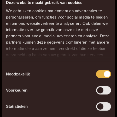
Deze website maakt gebruik van cookies
Het management van KV Mechelen en al onze sponsors
We gebruiken cookies om content en advertenties te
zorgen ieder jaar voor materiële en financiële bijdrages, ook
personaliseren, om functies voor social media te bieden
hun steun kunnen we niet missen.
en om ons websiteverkeer te analyseren. Ook delen we
informatie over uw gebruik van onze site met onze
partners voor social media, adverteren en analyse. Deze
partners kunnen deze gegevens combineren met andere
informatie die u aan ze heeft verstrekt of die ze hebben
verzameld op basis van uw gebruik van hun services.
Toestemmingsselectie
Noodzakelijk
Voorkeuren
Statistieken