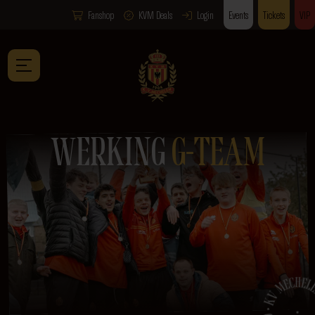
Fanshop
KVM Deals
Login
Events
Tickets
VIP
WERKING
G-TEAM