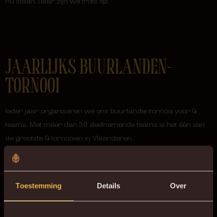
nu staan. Daar zijn we trots op.
JAARLIJKS BUURLANDEN-
TORNOOI
Ieder jaar organiseren we ons buurlandentornooi voor G
teams. Met meer dan 30 deelnemende teams is het één van
de grootste G-tornooien in Vlaanderen.
Dit alles zou niet mogelijk zijn zonder de inzet (hulp) van onze
trainers, afgevaardigden en vrijwilligers die op deze dag de
Toestemming
Details
Over
handen uit de mouwen steken. Zonder hen is zo’n tornooi
organiseren niet mogelijk.