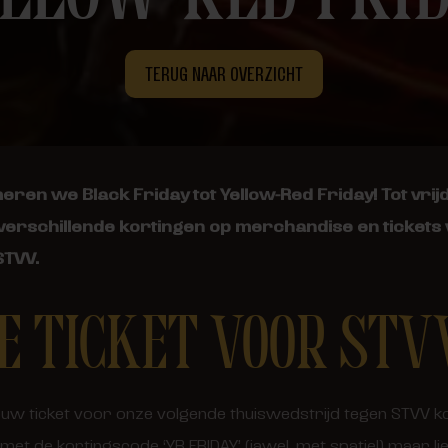
TERUG NAAR OVERZICHT
eren we Black Friday tot Yellow-Red Friday! Tot vr
 verschillende kortingen op merchandise en tickets
STVV.
JE TICKET VOOR STV
e jouw ticket voor onze volgende thuiswedstrijd tegen STVV
met de kortingscode ‘YR FRIDAY’ (jawel, met spatie!) maar lie