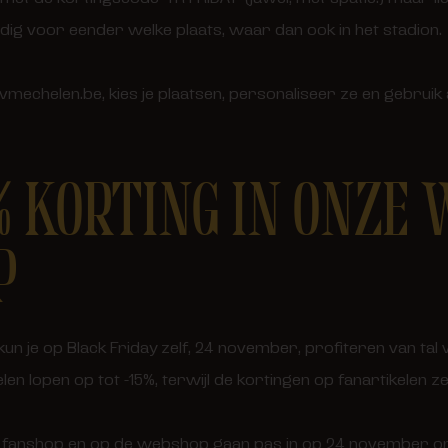
ldig voor eender welke plaats, waar dan ook in het stadion.
.kvmechelen.be, kies je plaatsen, personaliseer ze en gebruik
5% KORTING IN ONZE 
P
un je op Black Friday zelf, 24 november, profiteren van tal 
en lopen op tot -15%, terwijl de kortingen op fanartikelen ze
de fanshop en op de webshop gaan pas in op 24 november o