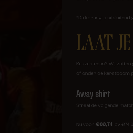
*De korting is uitsluitend
LAAT JE
Keuzestress? Wij zetten g
of onder de kerstboom pa
Away shirt
Straal de volgende match 
Nu voor
€63,74
ipv €74,