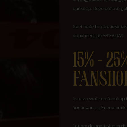
aankoop. Deze actie is ge
Surf naar https://tickets
vouchercode YR FRIDAY.
15% – 2
FANSHO
In onze web- en fanshop k
kortingen op Errea-artikel
Let op: de kortingen in 