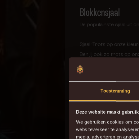
Blokkensjaal
De populairste sjaal uit 
Sjaal ‘Trots op onze kleur
Ben jij ook zo trots op o
ipv €17.
Winterset
Toestemming
Voel je het ook al koude
gegarandeerd de koude 
Deze website maakt gebruik
We gebruiken cookies om cont
Koop nu deze winterset
websiteverkeer te analyseren
media, adverteren en analys