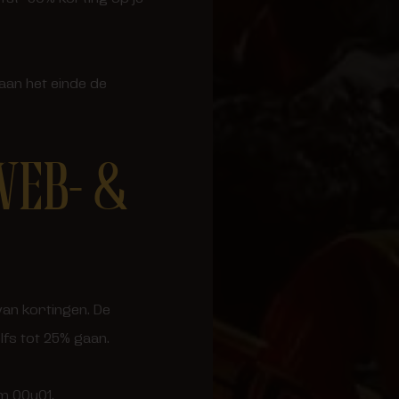
 aan het einde de
WEB- &
van kortingen. De
lfs tot 25% gaan.
m 00u01.