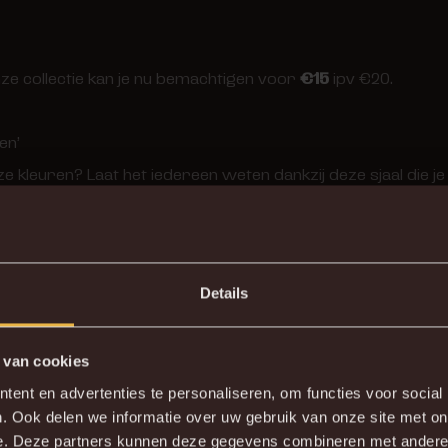
onze collectie kan je nu bemachtigen voor
€15
ipv €20.
en’
nze kleuren? Laat het iedereen weten dankzij deze sjaal die 
Details
r worden deze dagen? Met deze driedelige Malinwa-winterse
temperaturen.
 van cookies
ent en advertenties te personaliseren, om functies voor social
 met sjaal, handschoenen en nekwarmer voor
€37,13
ipv €4
. Ook delen we informatie over uw gebruik van onze site met on
e. Deze partners kunnen deze gegevens combineren met andere i