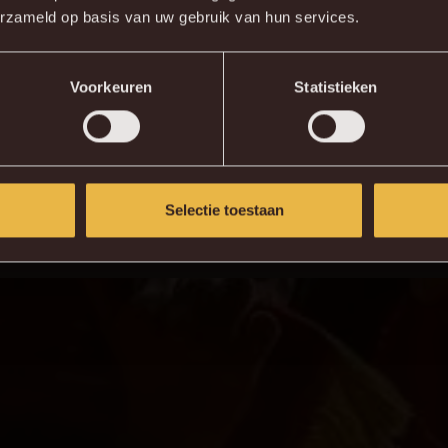
nwa schild
erzameld op basis van uw gebruik van hun services.
vanuit de zetel doe je voortaan ook in stijl. Dit super zacht
Voorkeuren
Statistieken
 worden voor
€30
ipv €40.
dingen niet en maak je klaar om te schitteren tijdens de vo
Selectie toestaan