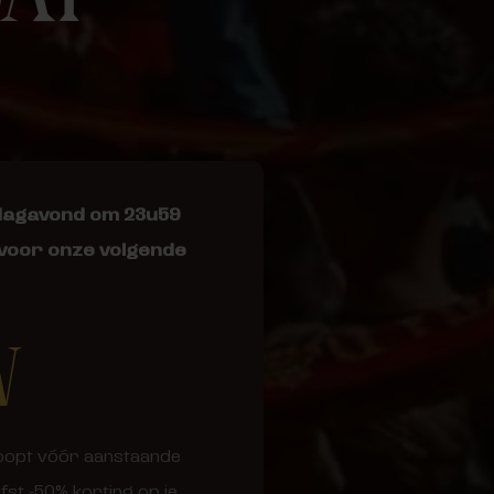
ijdagavond om 23u59
 voor onze volgende
V
 koopt vóór aanstaande
fst -50% korting op je