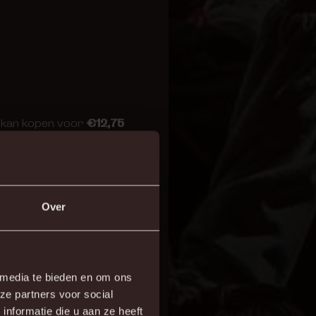
je kan kopen voor
€12,75
Over
t trotseer je
 media te bieden en om ons
9,50.
ze partners voor social
nformatie die u aan ze heeft