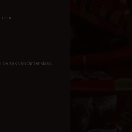
stenue.
n de zak van Sinterklaas