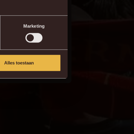
 en lekker warm
Marketing
lgende (thuis)wedstrijd
Alles toestaan