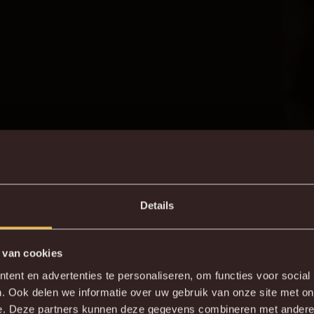
Details
 van cookies
DE NIEUWE KVM APP
ent en advertenties te personaliseren, om functies voor social
. Ook delen we informatie over uw gebruik van onze site met on
wnload de gloednieuwe KVM App nu via je favoriete app sto
e. Deze partners kunnen deze gegevens combineren met andere i