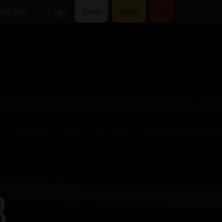
KVM Deals
Login
Events
Tickets
VIP
B