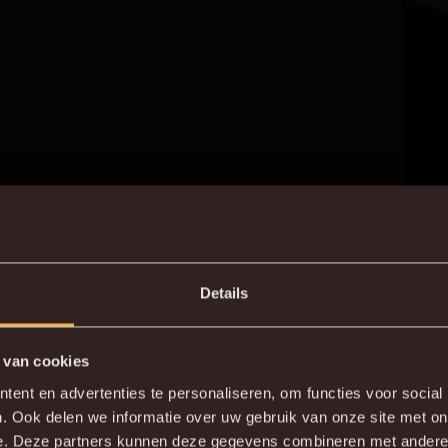
Details
 van cookies
DE NIEUWE KVM APP
ent en advertenties te personaliseren, om functies voor social
. Ook delen we informatie over uw gebruik van onze site met on
wnload de gloednieuwe KVM App nu via je favoriete app sto
e. Deze partners kunnen deze gegevens combineren met andere i