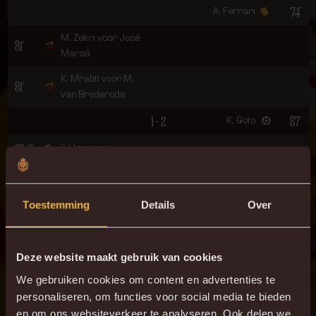
74'
A. Ferrari
M. Zekri voor José
81'
Marsà
K. Mrabti voor M.
81'
van Brederode
1 - 2
87'
K. Goto
90+2'
F. Hammar
1 - 3
90+5'
A. Ferrari
Toestemming
Details
Over
ONZE OPSTELLING
13
Nacho Mirás
Deze website maakt gebruik van cookies
4
G. Diouf
We gebruiken cookies om content en advertenties te
personaliseren, om functies voor social media te bieden
8
M. Konaté
en om ons websiteverkeer te analyseren. Ook delen we