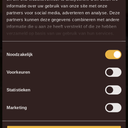
2
R. Halhal
informatie over uw gebruik van onze site met onze
partners voor social media, adverteren en analyse. Deze
3
José Marsà
partners kunnen deze gegevens combineren met andere
17
M. Servais
informatie die u aan ze heeft verstrekt of die ze hebben
6
verzameld op basis van uw gebruik van hun services.
F. Hammar
7
T. Koudou
Toestemmingsselectie
11
B. Bafdili
Noodzakelijk
9
M. van Brederode
Voorkeuren
20
L. Lauberbach
Statistieken
Vorige confrontatie
Marketing
Op 4 oktober ontvangen we STVV Achter de Kazerne. Een
thuisduel dat altijd voor sfeer, spanning en spektakel zorgt. Wil
je de spanning al voelen? Herbeleef hier de samenvatting van