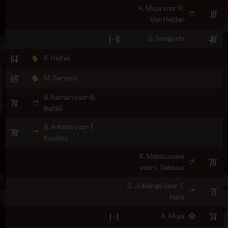
A. Muja voor R.
18'
Van Helden
1 - 0
40'
S. Taniguchi
64'
R. Halhal
69'
M. Servais
B. Raman voor B.
70'
Bafdili
B. Antonio voor T.
70'
Koudou
K. Matsuzawa
70'
voor I. Sebaoui
S. Juklerød voor T.
71'
Hata
1 - 1
74'
A. Muja