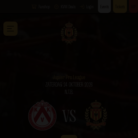
Fanshop
KVM Deals
Login
Events
Tickets
VIP
Jupiler Pro League
ZATERDAG 24 OKTOBER 2026
N.T.B.
VS