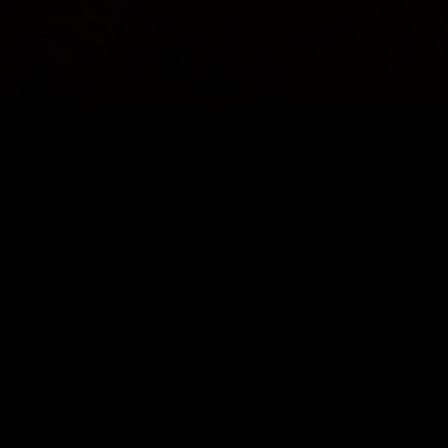
TROTS OP
ONZE KLEUREN
COOKIES
CONTACT
PRIVACY
JUPILER PRO LEAGUE
© 2000 - 2026 Yellow Red Koninklijke Voetbalclub Mechelen
Home