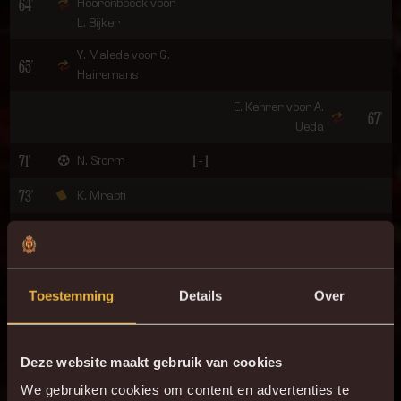
64'
Hoorenbeeck voor
L. Bijker
Y. Malede voor G.
65'
Hairemans
E. Kehrer voor A.
67'
Ueda
71'
1 - 1
N. Storm
73'
K. Mrabti
74'
J. Daland
83'
C. Vanhoutte
Toestemming
Details
Over
F. Soèllé Soèllé
90'
voor K. Mrabti
R. Decostere voor
90+2'
Deze website maakt gebruik van cookies
K. Denkey
We gebruiken cookies om content en advertenties te