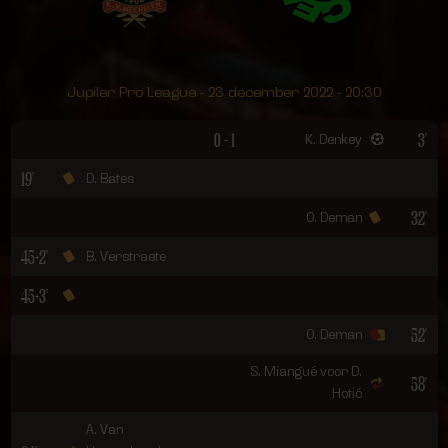
Jupiler Pro League - 23 december 2022 - 20:30
0 - 1
3'
K. Denkey
19'
D. Bates
32'
O. Deman
45+2'
B. Verstraete
45+3'
52'
O. Deman
S. Miangué voor D.
58'
Hotić
A. Van