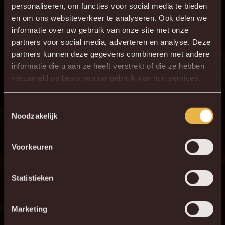
personaliseren, om functies voor social media te bieden
ONZE OPSTELLING
en om ons websiteverkeer te analyseren. Ook delen we
informatie over uw gebruik van onze site met onze
1
G. Coucke
partners voor social media, adverteren en analyse. Deze
3
L. Bijker
partners kunnen deze gegevens combineren met andere
informatie die u aan ze heeft verstrekt of die ze hebben
14
D. Lavalée
verzameld op basis van uw gebruik van hun services.
27
D. Bates
5
S. Walsh
Toestemmingsselectie
Noodzakelijk
16
R. Schoofs
66
B. Verstraete
Voorkeuren
11
N. Storm
19
K. Mrabti
Statistieken
7
G. Hairemans
Marketing
22
Alessio da Cruz