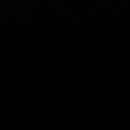
TROTS OP
ONZE KLEUREN
COOKIES
CONTACT
PRIVACY
JUPILER PRO LEAGUE
© 2000 - 2026 Yellow Red Koninklijke Voetbalclub Mechelen
Home