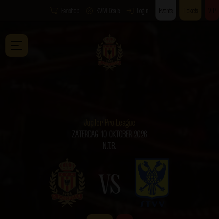
Fanshop
KVM Deals
Login
Events
Tickets
VIP
Jupiler Pro League
ZATERDAG 10 OKTOBER 2026
N.T.B.
VS