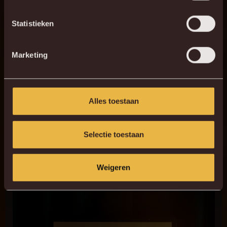
Statistieken
Marketing
Alles toestaan
Bekerwinnaars ’19
Onze ploegopstelling in het
Koning Boudewijnstadion, toen
Selectie toestaan
we als tweedeklasser AA Gent versloegen en de Beker
van België in de trofeeënkast mochten zetten.
Weigeren