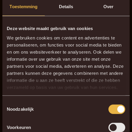
Toestemming
Details
Over
Deze website maakt gebruik van cookies
We gebruiken cookies om content en advertenties te
personaliseren, om functies voor social media te bieden
en om ons websiteverkeer te analyseren. Ook delen we
informatie over uw gebruik van onze site met onze
partners voor social media, adverteren en analyse. Deze
2025-1
partners kunnen deze gegevens combineren met andere
Een jubileumposter met in de achtergrond alle namen van
informatie die u aan ze heeft verstrekt of die ze hebben
de spelers die ooit deel uitmaakten van de selectie die
verzameld op basis van uw gebruik van hun services.
aantrad onze prachtige club.
Toestemmingsselectie
Noodzakelijk
Voorkeuren