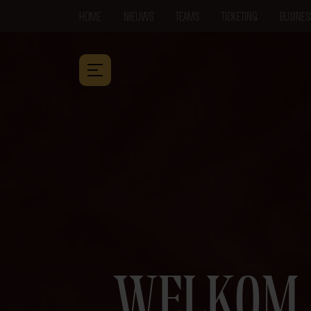
HOME
NIEUWS
TEAMS
TICKETING
BUSINES
WELKOM 