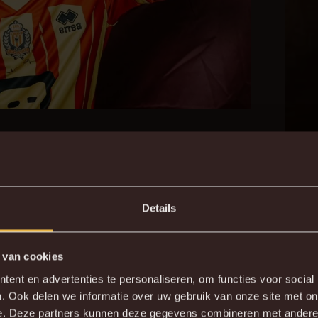
ALS
N
Details
ndert Bandé. “Sinds ik terug in Mechelen ben,
 van cookies
n supporters. Ik ben blij dat ik nu het
ent en advertenties te personaliseren, om functies voor social
. Ook delen we informatie over uw gebruik van onze site met on
en ik een paar weken geleden weer het
e. Deze partners kunnen deze gegevens combineren met andere i