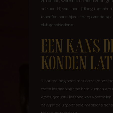
zijn acties, werklust en neus voor goa
seizoen. Hij was een tijdlang topschut
transfer naar Ajax – tot op vandaag e
clubgeschiedenis.
EEN KANS D
KONDEN LAT
“Laat me beginnen met onze voorzitte
extra inspanning van hem kunnen we on
wees gerust: Hassane kan voetballen e
bewijst de uitgebreide medische scree