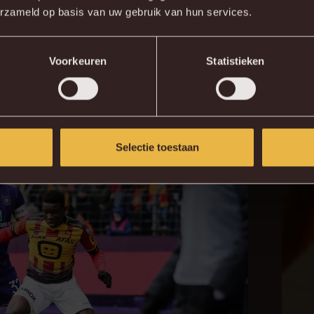
n terug aan die mooie herinneringen. Nu is het
erzameld op basis van uw gebruik van hun services.
de plek waar het voor mij allemaal begon en het
Voorkeuren
Statistieken
Selectie toestaan