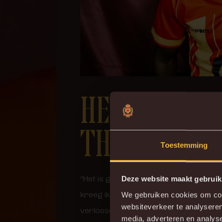
HET VOELT 
THUISKOME
Toestemming
“Het is geweldig om terug te zijn”, glu
Deze website maakt gebruik
kreeg ik ongelofelijk veel berichtjes va
We gebruiken cookies om cont
websiteverkeer te analyseren
verlossende nieuws mag brengen. To
media, adverteren en analys