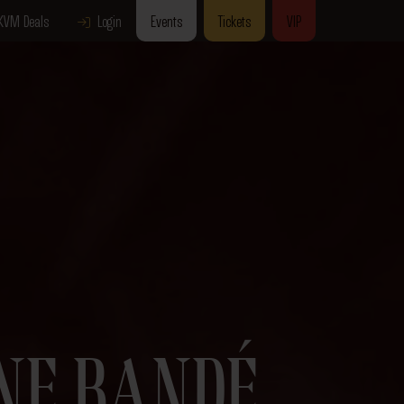
KVM Deals
Login
Events
Tickets
VIP
NE BANDÉ