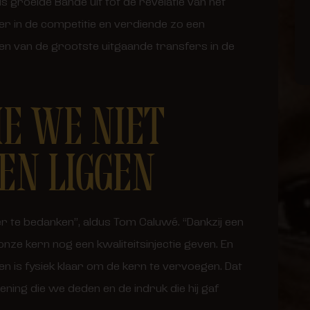
ls groeide Bandé uit tot dé revelatie van het
ter in de competitie en verdiende zo een
en van de grootste uitgaande transfers in de
IE WE NIET
EN LIGGEN
r te bedanken”, aldus Tom Caluwé. “Dankzij een
ze kern nog een kwaliteitsinjectie geven. En
n is fysiek klaar om de kern te vervoegen. Dat
ning die we deden en de indruk die hij gaf